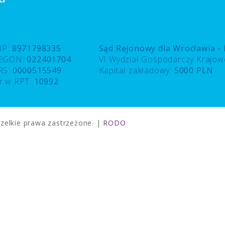
IP:
8971798335
Sąd Rejonowy dla Wrocławia -
EGON:
022401704
VI Wydział Gospodarczy Krajo
RS:
0000515549
Kapitał zakładowy:
5000 PLN
r w RPT:
10992
elkie prawa zastrzeżone. |
RODO