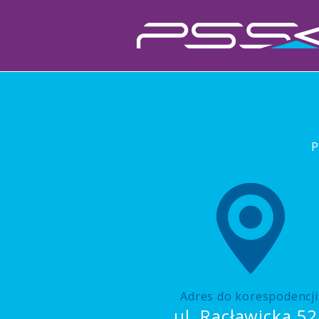
P
Adres do korespodencji
ul. Racławicka 52