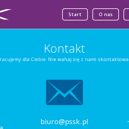
Start
O nas
Kontakt
racujemy dla Ciebie. Nie wahaj się z nami skontaktowa
:
biuro@pssk.pl
a